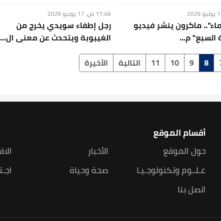
11:46 ص, 17 يونيو 2026
ماء".. ماكرون ينشر فيديو
رجل إطفاء سويدي يخرج من
السبع" م...
الغيبوبة ويتحدث عن معنى ال...
8
9
10
11
التالية
الأخيرة
أقسام الموقع
حول الموقع
الأخبار
الاق
عـلــوم وتكنولوجـيـا
صحة وحياة
اجـت
اتصل بنا