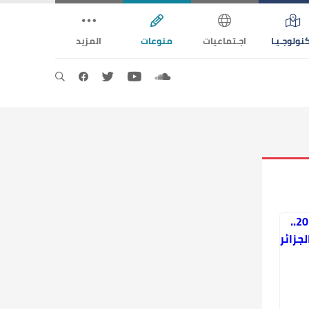
نولوجـيـا
اجـتماعيات
منوعات
المزيد