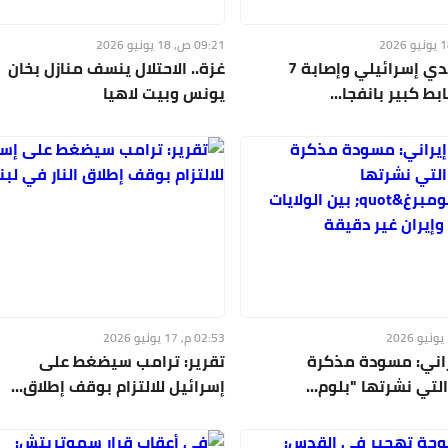
09:21 ص, 18 يونيو 2026
مقتل جندي إسرائيلي وإصابة 7
غزة.. الاحتلال ينسف منازل بخان
ط كبير بانفجا...
يونس وبيت لاهيا
02:53 م, 17 يونيو 2026
اني: مسودة مذكرة
تقرير: ترامب سيضغط على
لتي نشرتها "بلوم...
إسرائيل للالتزام بوقف إطلاق...