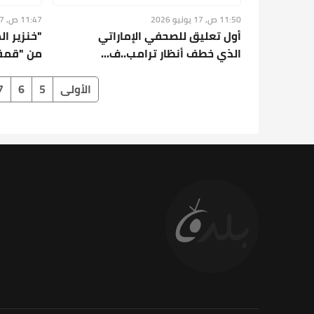
11:50 ص, 17 يونيو 2026
11:47 ص, 17 يونيو 2026
أول تعليق للصحفي الإماراتي
"خنزير ال
الذي خطف أنظار ترامب..ف...
من "قمة 
الأولى
5
6
7