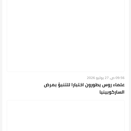
09:56 ص, 27 يوليو 2026
علماء روس يطورون اختبارا للتنبؤ بمرض
الساركوبينيا