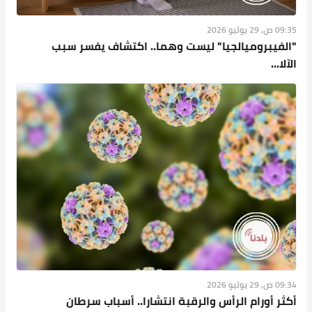
09:35 ص, 29 يوليو 2026
"الفيبروميالجيا" ليست وهما.. اكتشاف يفسر سبب
الآلا...
09:34 ص, 29 يوليو 2026
أكثر أورام الرأس والرقبة انتشارا.. أسباب سرطان