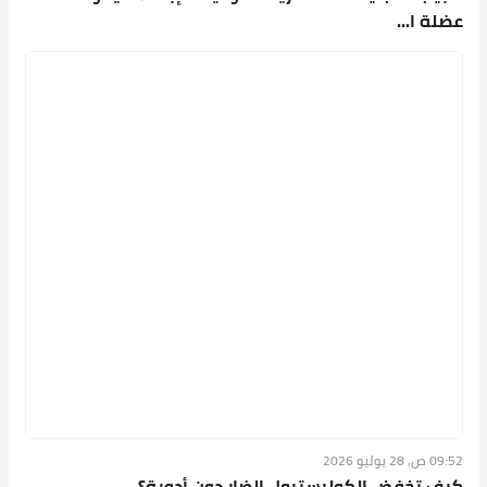
09:52 ص, 28 يوليو 2026
كيف تخفض الكوليسترول الضار دون أدوية؟..
أخصائية تق...