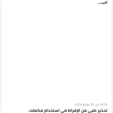
الب...
09:54 ص, 28 يوليو 2026
تحذير طبي من الإفراط في استخدام مكملات
الكالسيوم