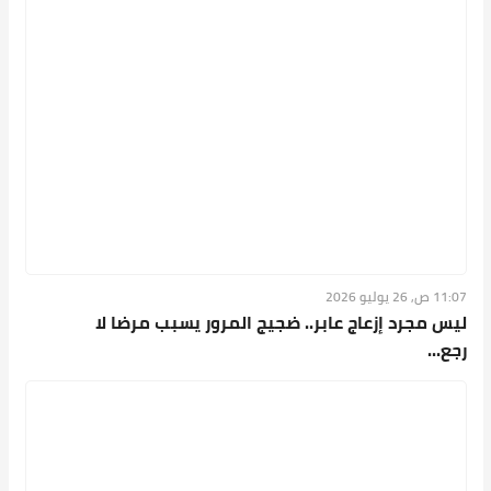
11:07 ص, 26 يوليو 2026
ليس مجرد إزعاج عابر.. ضجيج المرور يسبب مرضا لا
رجع...
11:06 ص, 26 يوليو 2026
السمنة والسرطان.. دراسة تكشف علاقة أقوى مما
كان يُ...