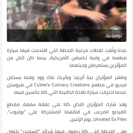
توضيحية
بلدنا-وثّقت لقطات مرعبة اللحظة التي اقتحمت فيها سيارة
مطعما في ولاية تكساس الأمريكية، بينما كان اثنان من
المؤثرين يستعرضان وجبتهما.
وظهر المؤثران نينا أنريتِد وباتريك بلاك وود وهما يسجلان
فيديو في مطعم CuVee's Culinary Creations في هيوستن
عندما اخترقت سيارة نافذة الكابينة التي كانا جالسين فيها.
وقد شارك المؤثران اللذان كانا على علاقة سابقة، مقطع
الفيديو المرعب في قناتهما المشتركة على "يوتيوب"،
Unrated Ex Files، يوم الإثنين.
وفي اللحظة التي كانا يرفعان فيها شرائح "السلايدر" لتناول