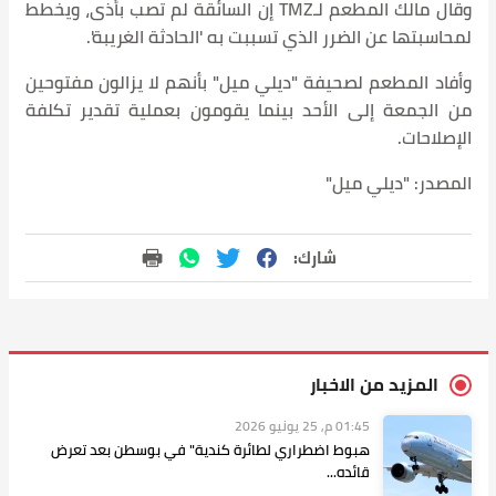
وقال مالك المطعم لـTMZ إن السائقة لم تصب بأذى، ويخطط
لمحاسبتها عن الضرر الذي تسببت به 'الحادثة الغريبة'.
وأفاد المطعم لصحيفة "ديلي ميل" بأنهم لا يزالون مفتوحين
من الجمعة إلى الأحد بينما يقومون بعملية تقدير تكلفة
الإصلاحات.
المصدر: "ديلي ميل"
شارك:
المزيد من الاخبار
01:45 م, 25 يونيو 2026
هبوط اضطراري لطائرة كندية" في بوسطن بعد تعرض
قائده...