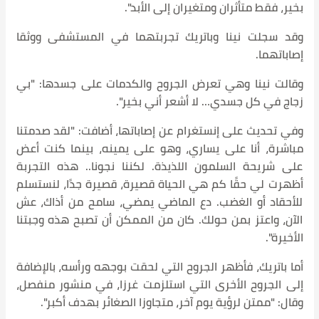
بخير، فقط متأثران ومتغيران إلى الأبد".
وقد سجلت نينا وباتريك تجربتهما في المستشفى ووثقا
إصاباتهما.
وقالت نينا وهي تعرض الجروح والكدمات على جسدها: "بي
زجاج في كل جسدي… لا أشعر أني بخير".
وفي تحديث على إنستغرام عن إصاباتها، أضافت: "لقد صدمتنا
مباشرة، أنا على يساري، وهو على يمينه، بينما كنت أعض
على شريحة السلمون اللذيذة. لكننا نجونا.. هذه التجربة
أظهرت لي حقًا كم هي الحياة قصيرة، قصيرة جدًا، لنستسلم
للأحقاد أو الغضب. دع الماضي يمضي، سامح من أذاك، عش
الآن، واعتز بمن حولك. كان من الممكن أن تصبح هذه وجبتنا
الأخيرة".
أما باتريك، فأظهر الجروح التي لحقت بوجهه ورأسه، بالإضافة
إلى الجروح الأخرى التي استلزمت غرزا، في منشور منفصل،
وقال: "ممتن لرؤية يوم آخر، متجاوزا الصغائر بهدف أكبر".