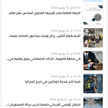
02:57 م, 24 يونيو 2026
النيابة العامة تصدر تقريرها السنوي السادس عشر لعام...
12:41 م, 24 يونيو 2026
أشبه بفيلم أكشن.. رجال ونساء يتبادلون اللكمات وسط...
03:00 م, 23 يونيو 2026
في سابقة قانونية.. الذكاء الاصطناعي يفوز بقضية في...
12:19 م, 22 يونيو 2026
ضبط أكبر شحنة كوكايين في تاريخ أستراليا
10:53 ص, 21 يونيو 2026
اعتقال أولمبي أمريكي بتهمة تخريب بركة الميموريال ا...