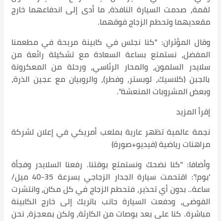
لقمة، صدمت السيارة النافذة، ما أدى إلى اندفاعهما خارج
مقعديهما وتحطم الزجاج فوقهما.
وقال المؤثران: "كنا نجلس في كابينة مريحة في مطعمنا
المفضل، نستمتع بساعة السعادة مع تشكيلة رائعة من
سلايدر السلمون، والمحار الرئاسي، ورحلة من المعكرونة
بالجبن (كلاسيك، لوبستر، وفطر)، والروبيان مع عجين الذرة،
وبعض المشروبات المنعشة".
إقرأ المزيد
نجمة عالمية تظهر عارية بملعب أمريكي في إعلان لشركة
مراهنات رياضية (فيديو+صورة)
وأضافا: "كنا نضحك ونستمتع بوقتنا. رفعنا السلايدر وفجأة
'بوم!': اقتحمت سيارة الجدار الزجاجي بسرعة 35-40 ميل/
ساعة.. بدون أي تحذير، فتحطم الزجاج في كل مكان، وانتشرت
الفوضى، ودفعت السيارة جانب باتريك إلى خارج الكابينة
مباشرة. كنا على بعد بوصات من الكارثة، ولكن بمعجزة، نحن