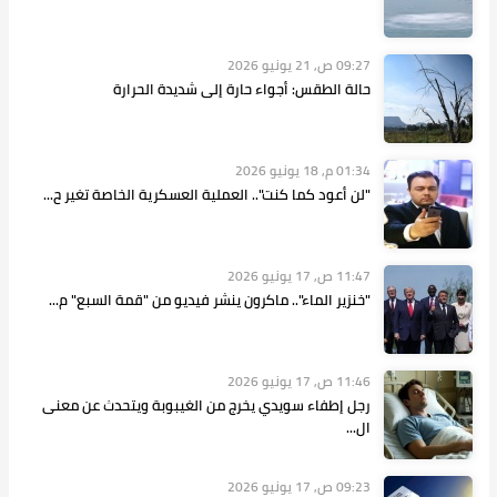
09:27 ص, 21 يونيو 2026
حالة الطقس: أجواء حارة إلى شديدة الحرارة
01:34 م, 18 يونيو 2026
"لن أعود كما كنت".. العملية العسكرية الخاصة تغير ح...
11:47 ص, 17 يونيو 2026
"خنزير الماء".. ماكرون ينشر فيديو من "قمة السبع" م...
11:46 ص, 17 يونيو 2026
رجل إطفاء سويدي يخرج من الغيبوبة ويتحدث عن معنى
ال...
09:23 ص, 17 يونيو 2026