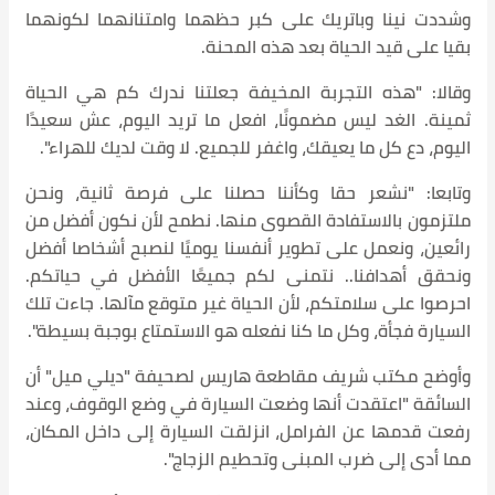
وشددت نينا وباتريك على كبر حظهما وامتنانهما لكونهما
بقيا على قيد الحياة بعد هذه المحنة.
وقالا: "هذه التجربة المخيفة جعلتنا ندرك كم هي الحياة
ثمينة. الغد ليس مضمونًا، افعل ما تريد اليوم، عش سعيدًا
اليوم، دع كل ما يعيقك، واغفر للجميع. لا وقت لديك للهراء".
وتابعا: "نشعر حقا وكأننا حصلنا على فرصة ثانية، ونحن
ملتزمون بالاستفادة القصوى منها. نطمح لأن نكون أفضل من
رائعين، ونعمل على تطوير أنفسنا يوميًا لنصبح أشخاصا أفضل
ونحقق أهدافنا.. نتمنى لكم جميعًا الأفضل في حياتكم.
احرصوا على سلامتكم، لأن الحياة غير متوقع مآلها. جاءت تلك
السيارة فجأة، وكل ما كنا نفعله هو الاستمتاع بوجبة بسيطة".
وأوضح مكتب شريف مقاطعة هاريس لصحيفة "ديلي ميل" أن
السائقة "اعتقدت أنها وضعت السيارة في وضع الوقوف، وعند
رفعت قدمها عن الفرامل، انزلقت السيارة إلى داخل المكان،
مما أدى إلى ضرب المبنى وتحطيم الزجاج".