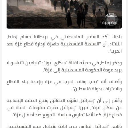
توضيحية
بلدنا- أكد السفير الفلسطيني في بريطانيا حسام زملط،
الثلاثاء، أن "السلطة الفلسطينية جاهزة لإدارة قطاع غزة بعد
الحرب".
وذكر زملط، في حديثه لقناة "سكاي نيوز": "بنيامين نتنياهو لا
يريد عودة الحكومة الفلسطينية إلى غزة".
وأضاف أنه "يجب وقف الحرب في غزة وإعادة بناء القطاع
والاعتراف بدولة فلسطين".
وأشار إلى أن "إسرائيل تشوّه الحقائق وتنزع الصفة الإنسانية
عن سكان غزة"، مبرزا "إسرائيل دمّرت مقوّمات الحياة في
قطاع غزة، كما أنها تمارس سياسة التجويع ضد أطفال غزة".
وتابع: "إسرائيل تمارس حرب إبادة وتحاول محو الفلسطينيين