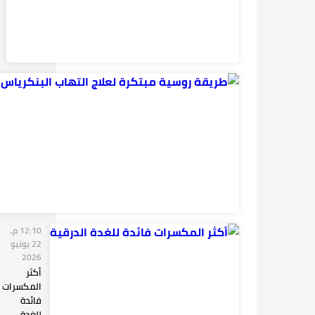
12:10 م,
22 يونيو
2026
أكثر
المكسرات
فائدة
للغدة