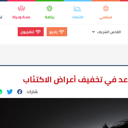
سياسي
اقتصاد
رياضة
صحة وحياة
تك
راديو
تلفزيون
د في تخفيف أعراض الاكتئاب
شارك: