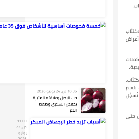
ب.
رب سريرية تتعلق بالاكتئاب
لاج أعراض
، ومكملات
تئاب،
 بلسم
10:35 ص, 24 يونيو 2026
ُسجَّل
حب البصل وعلاقته المثيرة
بخفض السكري وضغط
الدم
ن حتى
11:00
ص, 23
يونيو
2026