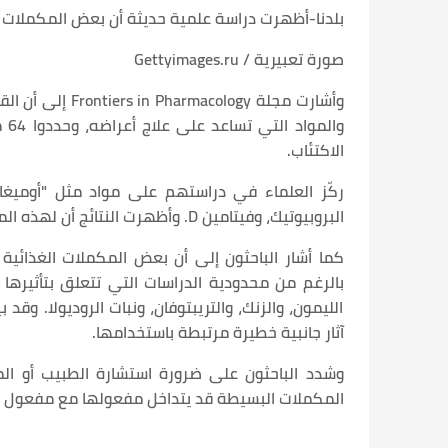
بلدنا-أظهرت دراسة علمية حديثة أن بعض المكملات ا
صورة تعبيرية / Gettyimages.ru
وا
الاكتئاب.
البروبيوتيك، وفيتامين D. وأظهرت النتائج أن لهذه المواد تأثيرات مماثلة لتلك التي تحققها مضادات الاكتئاب الدوائية التقليدية.
كما أشار الباحثون إلى أن بعض المكملات الغذائية 
بالرغم من محدودية الدراسات التي تتعلق بتأثيرها 
الليمون، والزنك، والتريبتوفان، ونبات الروديولا. وقد
آثار جانبية خطيرة مرتبطة باستخدامها.
وشدد الباحثون على ضرورة استشارة الطبيب أو ا
المكملات البسيطة قد يتداخل مفعولها مع مفعول ب