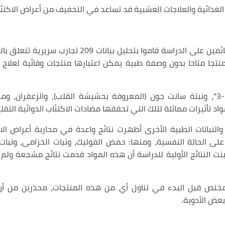
لغذائية والعلاجات العشبية قد تساعد في التخفيف من أعراض الاكتئا
وأشارت مجلة Frontiers in Pharmacology إلى أن القائمين على الدراسة قاموا بتحليل بيانات 209 تجا
لمواد التي تساعد على علاج أعراضه، وحددوا 64 منتجا متاحا بدون وصفة طبية يمكن اعتبارها منتجات وقائية لع
ركّز العلماء في دراستهم على مواد مثل "أوميغا-3"، ونبتة سانت جون (المعروفة بحشيشة القلب)، والزعفران
والنباتات الطبية الأخرى أظهرت نتائج واعدة في محاربة أعراض الاك
على الحالة النفسية، ومنها: حمض الفوليك، ونبات الخزامى، ونبات
 بينت النتائج الأولية للدراسة أن هذه المواد قدمت نتائج مشجعة ولم ت
لمختص قبل البدء في تناول أي من هذه المنتجات، محذرين من أ
عض الأدوية.