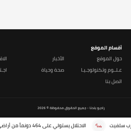
أقسام الموقع
حول الموقع
الأخبار
الاق
عـلــوم وتكنولوجـيـا
صحة وحياة
اجـت
اتصل بنا
راديو بلدنا - جميع الحقوق محفوظة © 2026
فيت
الاحتلال يستولي على 464 دونماً من أراضي سنجل شمال رام الله