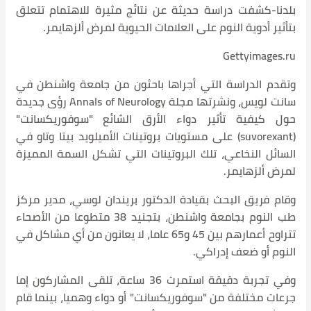
ام تتعلق
يمر.
اشنطن في
يس، ونشرتها مجلة Annals of Neurology رؤى جديدة
يكسانت"
يتا وتاو في
ة المميزة
مدير مركز
نيد 38 متطوعا من الأصحاء
ون من أي مشاكل في
لقى المشاركون إما
بينما قام