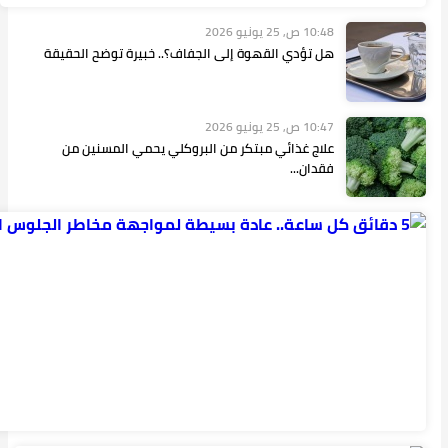
الحقيقة
ن من
10:47 ص,
25 يونيو
2026
5 دقائق
كل
ساعة..
عادة
بسيطة
لمواجهة
مخاطر
الجلوس...