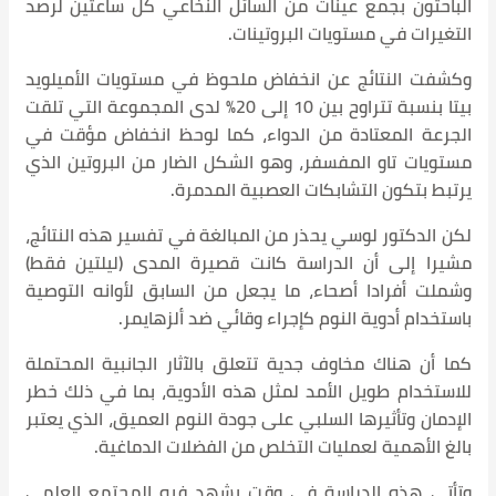
تين لرصد
لأميلويد
 المجموعة التي تلقت
 مؤقت في
وتين الذي
 النتائج،
تين فقط)
 التوصية
 المحتملة
ي ذلك خطر
لذي يعتبر
ع العلمي