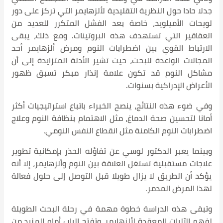
كز على دور
لعديد من
لك، يبقى
ايمر أحد
دة إلى أن
بق ظهور
جيات أكثر
نوم وعلاج
نية تطوير
، إلا أنه
لول فعالة
 الطويلة
المزيد من