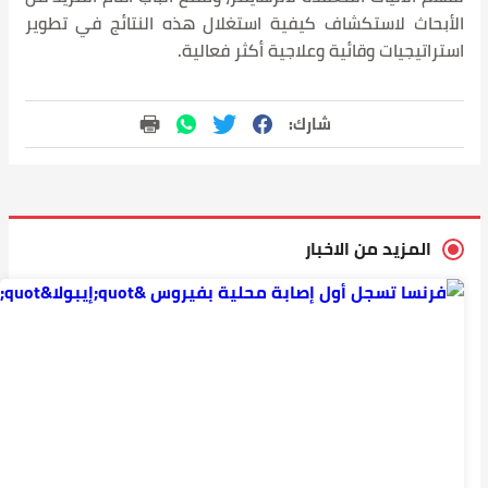
في تطوير
01:40 م,
25 يونيو
2026
فرنسا
تسجل
أول
إصابة
محلية
بفيروس
"إيبولا"