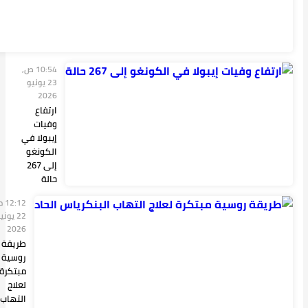
اكتشافات
غير
متوقعة
وراء أ...
10:54 ص,
23 يونيو
2026
ارتفاع
وفيات
إيبولا في
الكونغو
إلى 267
حالة
12:12 م,
22 يونيو
2026
طريقة
روسية
مبتكرة
لعلاج
التهاب