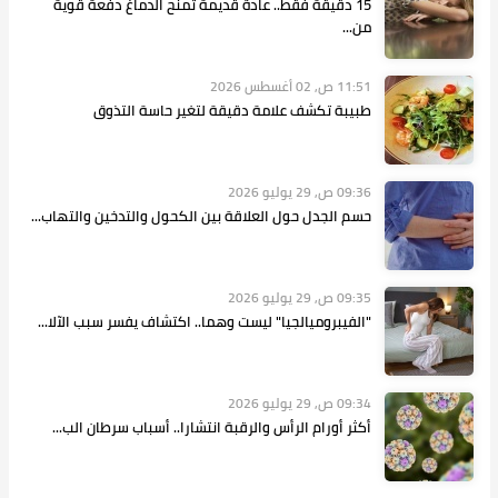
15 دقيقة فقط.. عادة قديمة تمنح الدماغ دفعة قوية
من...
11:51 ص, 02 أغسطس 2026
طبيبة تكشف علامة دقيقة لتغير حاسة التذوق
09:36 ص, 29 يوليو 2026
حسم الجدل حول العلاقة بين الكحول والتدخين والتهاب...
09:35 ص, 29 يوليو 2026
"الفيبروميالجيا" ليست وهما.. اكتشاف يفسر سبب الآلا...
09:34 ص, 29 يوليو 2026
أكثر أورام الرأس والرقبة انتشارا.. أسباب سرطان الب...