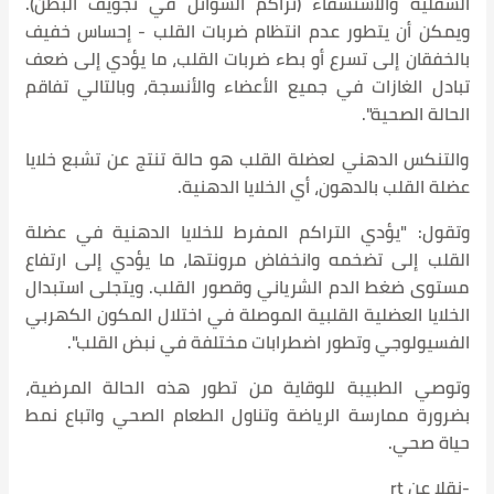
السفلية والاستسقاء (تراكم السوائل في تجويف البطن).
ويمكن أن يتطور عدم انتظام ضربات القلب - إحساس خفيف
بالخفقان إلى تسرع أو بطء ضربات القلب، ما يؤدي إلى ضعف
تبادل الغازات في جميع الأعضاء والأنسجة، وبالتالي تفاقم
الحالة الصحية".
والتنكس الدهني لعضلة القلب هو حالة تنتج عن تشبع خلايا
عضلة القلب بالدهون، أي الخلايا الدهنية.
وتقول: "يؤدي التراكم المفرط للخلايا الدهنية في عضلة
القلب إلى تضخمه وانخفاض مرونتها، ما يؤدي إلى ارتفاع
مستوى ضغط الدم الشرياني وقصور القلب. ويتجلى استبدال
الخلايا العضلية القلبية الموصلة في اختلال المكون الكهربي
الفسيولوجي وتطور اضطرابات مختلفة في نبض القلب".
وتوصي الطبيبة للوقاية من تطور هذه الحالة المرضية،
بضرورة ممارسة الرياضة وتناول الطعام الصحي واتباع نمط
حياة صحي.
-نقلا عن rt