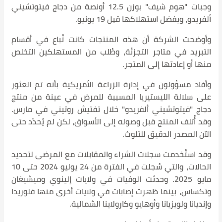
وجبات "هوم شيف" بوزن 12.5 أونصة من دجاج فيتوتشيني
.
جات كانت تُباع في أقسام
طُلب من المستهلكين التخلص
ة الأمريكية بأنه تم العثور
بة للمرض في عينة من منتج
ال تفتيش روتيني في مارس.
 الأسواق، لكن لم يُحدّد حتى
لمقابلات مع المرضى لتحديد
الحالات، والتي سُجلت في الفترة من 24 يوليو 2024 حتى 10
يات في ولايات إلينوي وميشيغان
 ولايات أخرى منها فلوريدا
نا الشمالية.