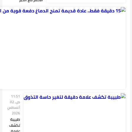
11:47
ص, 03
أغسطس
2026
15
دقيقة
فقط..
عادة
قديمة
تمنح
الدماغ
دفعة
قوية
من...
11:51
ص, 02
أغسطس
2026
طبيبة
تكشف
علامة