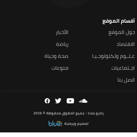
لأخبار
ياضة
حة وحياة
نوعات
ق محفوظة © 2026
ة