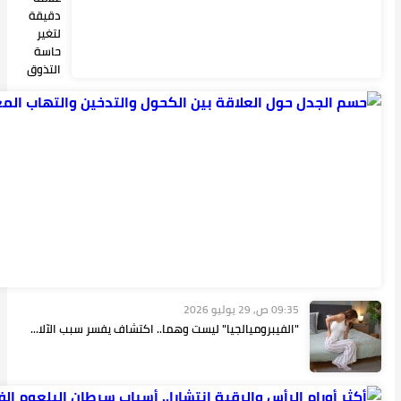
دقيقة
لتغير
حاسة
التذوق
09:36 ص,
29 يوليو
2026
حسم
الجدل
حول
العلاقة
بين
الكحول
والتدخين
والتهاب...
 وهما.. اكتشاف يفسر سبب الآلا...
09:34