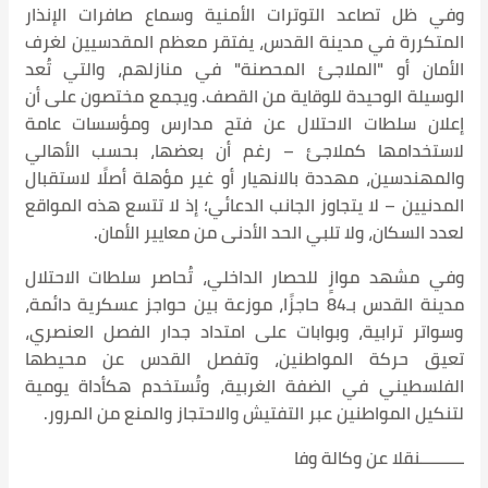
وفي ظل تصاعد التوترات الأمنية وسماع صافرات الإنذار
المتكررة في مدينة القدس، يفتقر معظم المقدسيين لغرف
الأمان أو "الملاجئ المحصنة" في منازلهم، والتي تُعد
الوسيلة الوحيدة للوقاية من القصف. ويجمع مختصون على أن
إعلان سلطات الاحتلال عن فتح مدارس ومؤسسات عامة
لاستخدامها كملاجئ – رغم أن بعضها، بحسب الأهالي
والمهندسين، مهددة بالانهيار أو غير مؤهلة أصلًا لاستقبال
المدنيين – لا يتجاوز الجانب الدعائي؛ إذ لا تتسع هذه المواقع
لعدد السكان، ولا تلبي الحد الأدنى من معايير الأمان.
وفي مشهد موازٍ للحصار الداخلي، تُحاصر سلطات الاحتلال
مدينة القدس بـ84 حاجزًا، موزعة بين حواجز عسكرية دائمة،
وسواتر ترابية، وبوابات على امتداد جدار الفصل العنصري،
تعيق حركة المواطنين، وتفصل القدس عن محيطها
الفلسطيني في الضفة الغربية، وتُستخدم هكأداة يومية
لتنكيل المواطنين عبر التفتيش والاحتجاز والمنع من المرور.
ــــــــــنقلا عن وكالة وفا