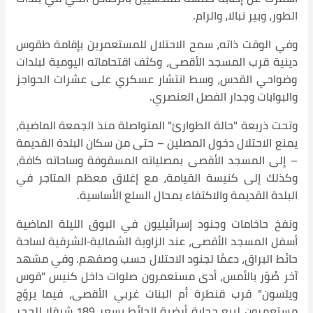
الطور، وبير نبالا، والرام.
وفي الوقت ذاته، سمح الاحتلال للمستعمرين بإقامة طقوس
دينية قرب المسجد الأقصى، وكثف اقتحاماته اليومية لبلدات
وضواحي القدس، وسط انتشار عسكري على عشرات الحواجز
والبوابات وجدار الفصل العنصري.
وتحت ذريعة "حالة الطوارئ" المتواصلة منذ الجمعة الماضية،
يمنع الاحتلال دخول المصلين – حتى من سكان البلدة القديمة
– إلى المسجد الأقصى بمصلياته المسقوفة وساحاته كافة،
وكذلك إلى كنيسة القيامة، مع إغلاق معظم المتاجر في
البلدة القديمة والاكتفاء بمحال السلع الأساسية.
ونفخ حاخامات وجنود إسرائيليون في البوق الليلة الماضية
أسفل المسجد الأقصى، عند الزاوية الشمالية‑الشرقية لساحة
حائط البراق، دعمًا لجنود الاحتلال حسب وصفهم. وفي مشهد
آخر صُوّر بالأمس، أدى مستعمرون صلوات داخل كنيس "قوس
ويلسون" قرب قنطرة أم البنات غربي الأقصى، فيما يروّج
مستعمرون لبيع حجارة أرضية الحائط بسعر 189 شيقلا للحجر