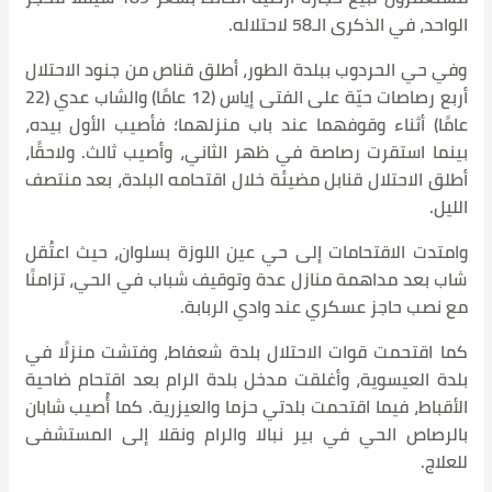
الواحد، في الذكرى الـ58 لاحتلاله.
وفي حي الحردوب ببلدة الطور، أطلق قناص من جنود الاحتلال
أربع رصاصات حيّة على الفتى إياس (12 عامًا) والشاب عدي (22
عامًا) أثناء وقوفهما عند باب منزلهما؛ فأصيب الأول بيده،
بينما استقرت رصاصة في ظهر الثاني، وأصيب ثالث. ولاحقًا،
أطلق الاحتلال قنابل مضيئة خلال اقتحامه البلدة، بعد منتصف
الليل.
وامتدت الاقتحامات إلى حي عين اللوزة بسلوان، حيث اعتُقل
شاب بعد مداهمة منازل عدة وتوقيف شباب في الحي، تزامنًا
مع نصب حاجز عسكري عند وادي الربابة.
كما اقتحمت قوات الاحتلال بلدة شعفاط، وفتشت منزلًا في
بلدة العيسوية، وأغلقت مدخل بلدة الرام بعد اقتحام ضاحية
الأقباط، فيما اقتحمت بلدتي حزما والعيزرية. كما أُصيب شابان
بالرصاص الحي في بير نبالا والرام ونقلا إلى المستشفى
للعلاج.