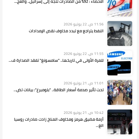
الاحصاء : 92% من الصادرات تتجه إلى إسرائيل.. والعج...
11:56 ص, 22 يونيو 2026
النفط يتراجع مع تبدد مخاوف نقص الإمدادات
11:55 ص, 22 يونيو 2026
للمرة الأولى في تاريخها.. "سامسونغ" تفقد الصدارة ف...
11:01 ص, 21 يونيو 2026
تحت تأثير صدمة أسعار الطاقة.. "بلومبرغ": بيانات تض...
10:42 ص, 21 يونيو 2026
أزمة مضيق هرمز ومخاوف المناخ زادت صادرات روسيا
الغ...