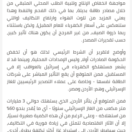
مواجهة انخفاض الإنتاج وتلبية الطلب المحلي المتبقي من
خلال مصادر طاقة بديلة، بما في ذلك الفحم والنفط وهذا
يعني المزيد من تلوث الهواء وارتفاع التكاليف (والتي
ستنعكس على أسعار الكهرباء للعام المقبل)، ولكن باستثناء
ربما ذروة الصيف، من غير المرجح أن يكون هناك تأثير كبير،
حسب تقديرات المصدر.
وأوضح لاتقرير أن الشرط الرئيسي لذلك هو أن تخفض
الحكومة الصادرات أولا، وليس الإمدادات المحلية، وبينما قد لا
يشعر مستهلكو الكهرباء في إسرائيل بالعواقب إلا في
المستقبل، فمن المتوقع أن يقع التأثير المباشر على شركات
الطاقة نفسها - وخاصة على عملاء التصدير الرئيسيين للغاز
الإسرائيلي وهم: الأردن ومصر.
فمن المتوقع أن يتأثر الأردن، الذي يستهلك حوالي 3 مليارات
متر مكعب من الغاز الإسرائيلي سنويًا - أي ما يُقدر بنحو 60%
من استهلاكه - وعلى الرغم من أن هذه الكمية صغيرة نسبيًا،
إلا أن الآثار الاقتصادية تتمثل في زيادة فورية في التكاليف،
حيث سيضطر الأردن إلى استيراد غاز أكثر تكلفة بطرق أخرى،