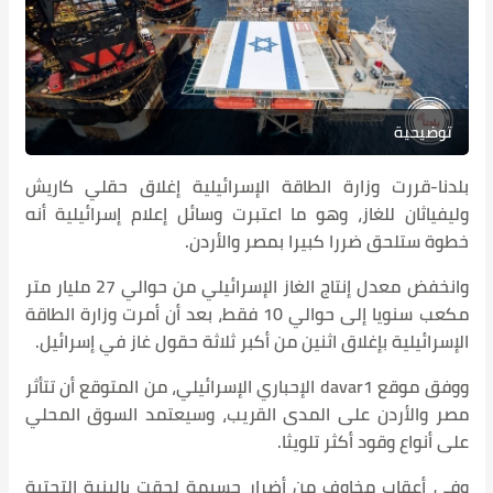
توضيحية
بلدنا-قررت وزارة الطاقة الإسرائيلية إغلاق حقلي كاريش
وليفياثان للغاز، وهو ما اعتبرت وسائل إعلام إسرائيلية أنه
خطوة ستلحق ضررا كبيرا بمصر والأردن.
وانخفض معدل إنتاج الغاز الإسرائيلي من حوالي 27 مليار متر
مكعب سنويا إلى حوالي 10 فقط، بعد أن أمرت وزارة الطاقة
الإسرائيلية بإغلاق اثنين من أكبر ثلاثة حقول غاز في إسرائيل.
ووفق موقع davar1 الإحباري الإسرائيلي، من المتوقع أن تتأثر
مصر والأردن على المدى القريب، وسيعتمد السوق المحلي
على أنواع وقود أكثر تلويثا.
وفي أعقاب مخاوف من أضرار جسيمة لحقت بالبنية التحتية