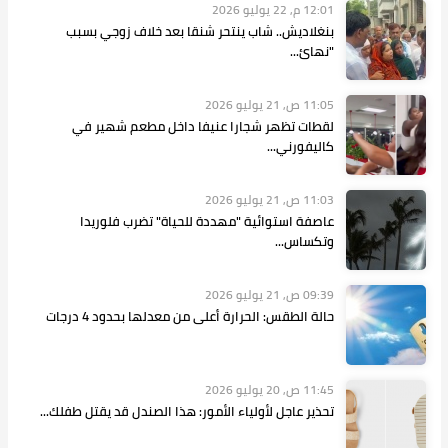
12:01 م, 22 يوليو 2026
بنغلاديش.. شاب ينتحر شنقا بعد خلاف زوجي بسبب
"نهائ...
11:05 ص, 21 يوليو 2026
لقطات تظهر شجارا عنيفا داخل مطعم شهير في
كاليفورني...
11:03 ص, 21 يوليو 2026
عاصفة استوائية "مهددة للحياة" تضرب فلوريدا
وتكساس...
09:39 ص, 21 يوليو 2026
حالة الطقس: الحرارة أعلى من معدلها بحدود 4 درجات
11:45 ص, 20 يوليو 2026
تحذير عاجل لأولياء الأمور: هذا الصندل قد يقتل طفلك...