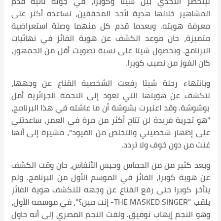
لينحصر التحدي بين شيتا وكوبرا، في جولة ثانية قدم
المشاهير خلالها هدية لأحد المحققين، تساعده أكثر على
معرفة هويته. وبعدما قدم كل منهما وصلة استعراضية
متميزة، حان موعد الكشف عن هوية الفائز في نهائيات
البرنامج. وبحصول شيتا على نسبة تصويت أقل من الجمهور،
كان الفوز من نصيب كوبرا.
وبانتهاء رحلة شيتا رفعت الشخصية القناع عن وجهها،
لتكشف عن هويتها التي تعود إلى النجمة الجزائرية أمل
بوشوشة. وقد اعتبرت بشوشة أن ما عاشته في هذا البرنامج،
"هو تجربة فريدة لن تتاح أكثر من مرة في العمر، ساعدتني
على إظهار شخصيتي والتخلص من القيود"، مشيرة إلى أنها
غنت من دون خوف ولا تردد.
وبعد كثير من من الحماس وحبس الأنفاس، حان وقت الكشف
عن هوية كوبرا، الفائز في الموسم الأول من البرنامج. ولم
يتأخر كوبرا حتى رفع القناع عن وجهه لتنكشف هوية الفائز
بلقب "THE MASKED SINGER- إنت مين؟"، في موسمه الأول،
وهو النجم إيهاب توفيق. ولفت النجم المصري إلى أنه حاول