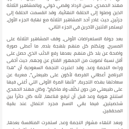
مهند الحمدي، حسن الرداد وقصي خولي، وبالمشاهير الثلاثة
الذين وصلوا إلى الحلقة النهائية. وقد انقسمت الحلقة إلى
جزئين، حيث غادر أحد المشاهير الثلاثة مع نهاية الجزء الأول،
ليستمر الاثنين الآخرين في الجزء الثاني.
بعد جولة الاستعراضات الأولى، وقف المشاهير الثلاثة على
المسرح، ويتكلم كل منهم بلهجة بلده، ما أعطى صورة
واضحة عن بلد كل منهم. بعدها رفع الذئب الذي حصل على
أقل نسبة تصويت من الجمهور القناع عن وجهه، حيث أخفى
وراءه النجمة وعد. وقد اعتبرت النجمة السعودية أن "هذا
البرنامج أعطاني الفرصة لأكون على طبيعتي"، معربة عن
سعادتها بهذه التجربة، "لأنها المرة الأولى التي أغني فيها
على طبيعتي من دون تكلّف ولا ماكياج". وكان مهند الحمدي
استنتج هوية وعد قبل أن ترفع قناعها، لأنه كان حائراً بين
شخصيتين، فيما بقي الاسم مجرد احتمال عند بقية
المحققين.
وبعد انتهاء مشوار النجمة وعد، استمرت المنافسة بعدها،