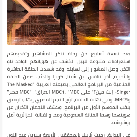
بعد تسعة أسابيع من رحلة تنكر المشاهير وتقديمهم
استعراضات متنوعة قبيل الكشف عن هوياتهم الواحد تلو
الآخر، وصل المشوار إلى نهايته. وقد شهدت الحلقة العاشرة
والأخيرة، آخر تنافس بين شيتا، كوبرا والذئب ضمن الحلقة
الختامية من البرنامج العالمي بصيغته العربية "The Masked
Singer- إنت مين؟" على MBC1، "MBC العراق"، "MBC مصر"
وMBC5. وفي نهاية الحلقة، توّج النجم المصري إيهاب توفيق
بلقب الموسم الأول من البرنامج، وكشف النجمان الآخران عن
هويتهما وهما الفنانة السعودية وعد، والفنانة الجزائرية أمل
بوشوشة.
في البداية، رحبت أنابيلا بالمحققين الأربعة سيرين عبد النور،