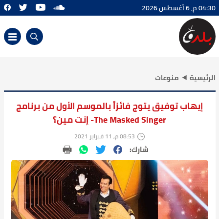
04:30 م, 6 أغسطس 2026
الرئيسية
منوعات
إيهاب توفيق يتوج فائزاً بالموسم الأول من برنامج
The Masked Singer- إنت مين؟
08:53 م, 11 فبراير 2021
شارك: