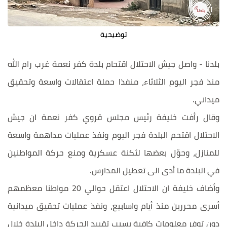
توضيحية
بلدنا - واصل جيش الاحتلال اقتحام بلدة كفر نعمة غرب رام الله
منذ فجر اليوم الثلاثاء، منفذا حملة اعتقالات واسعة وتحقيق
ميداني.
وقال رأفت خليفة رئيس مجلس قروي كفر نعمة ان جيش
الاحتلال اقتحم البلدة فجر اليوم ونفذ عمليات مداهمة واسعة
للمنازل، وحوّل بعضها لثكنة عسكرية ومنع حركة المواطنين
في البلدة ما أدى الى تعطيل المدارس.
وأضاف خليفة ان الاحتلال اعتقل حوالي 20 مواطنا معظمهم
أسرى محررين منذ أيام واسابيع، ونفذ عمليات تحقيق ميدانية
دون توفر معلومات كافية بسبب تقييد الحركة داخل البلدة خلال